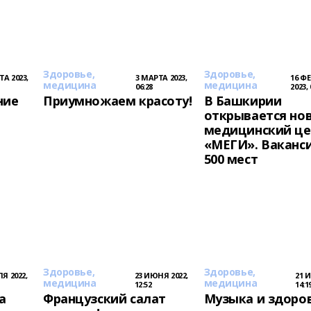
Здоровье,
Здоровье,
ТА 2023,
3 МАРТА 2023,
16 Ф
медицина
медицина
06:28
2023, 
ние
Приумножаем красоту!
В Башкирии
открывается но
медицинский це
«МЕГИ». Ваканс
500 мест
Здоровье,
Здоровье,
Я 2022,
23 ИЮНЯ 2022,
21 
медицина
медицина
12:52
14:1
а
Французский салат
Музыка и здоров