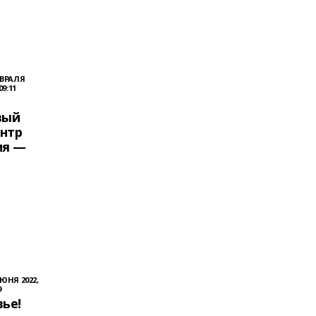
ЕВРАЛЯ
09:11
вый
нтр
ия —
ИЮНЯ 2022,
9
ье!