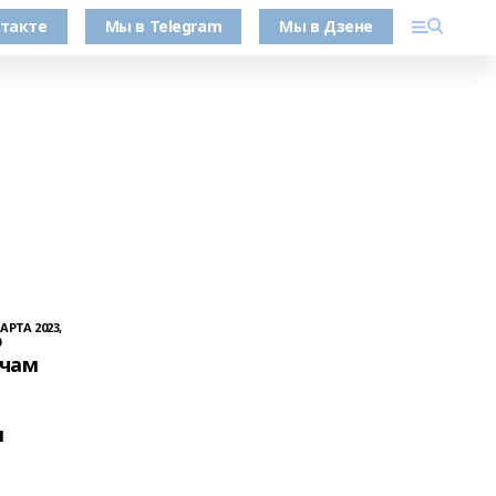
такте
Мы в Telegram
Мы в Дзене
АРТА 2023,
0
ачам
я