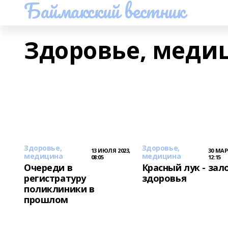
Баймакский вестник
Здоровье, меди
Здоровье,
Здоровье,
13 ИЮЛЯ 2023,
30 МАР
медицина
медицина
08:05
12:15
Очереди в
Красный лук - зал
регистратуру
здоровья
поликлиники в
прошлом