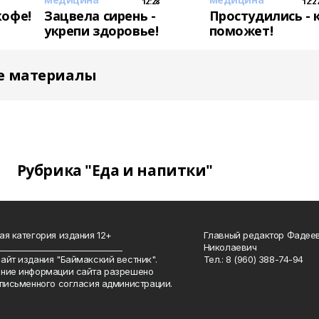
12:28
12:2
кофе!
Зацвела сирень -
Простудились - 
укрепи здоровье!
поможет!
е материалы
Рубрика "Еда и напитки"
ая категория издания 12+
Главный редактор Фадее
_______________________________
Николаевич
айт издания "Баймакский вестник".
Тел.: 8 (960) 388-74-94
ние информации сайта разрешено
 письменного согласия администрации.