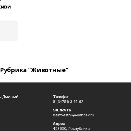
7
киви
Рубрика "Животные"
в Дмитрий
Телефон
8 (34751) 3-14-62
Эл. почта
baimvestnik@yandex.ru
Адрес
453630, Республика