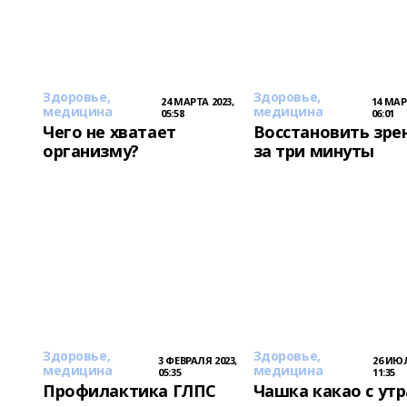
Здоровье,
Здоровье,
24 МАРТА 2023,
14 МАР
медицина
медицина
05:58
06:01
Чего не хватает
Восстановить зре
организму?
за три минуты
Здоровье,
Здоровье,
3 ФЕВРАЛЯ 2023,
26 ИЮЛ
медицина
медицина
05:35
11:35
Профилактика ГЛПС
Чашка какао с утр