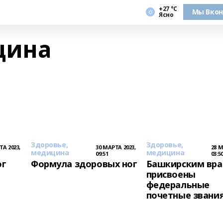
+27 °С
Мы Вкон
Ясно
цина
Здоровье,
Здоровье,
ТА 2023,
30 МАРТА 2023,
28 М
медицина
медицина
09:51
03:5
ог
Формула здоровых ног
Башкирским вр
присвоены
федеральные
почетные звани