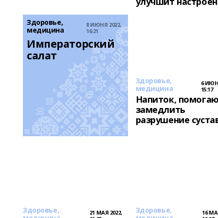
улучшит настроен
Здоровье,
8 ИЮНЯ 2022,
медицина
16:21
Императорский 
салат
Здоровье,
6 ИЮН
медицина
15:17
Напиток, помога
замедлить
разрушение суста
Здоровье,
Здоровье,
21 МАЯ 2022,
16 МА
медицина
медицина