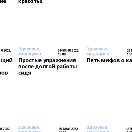
ие
красоты!
Здоровье,
Здоровье,
Я 2022,
5 ИЮНЯ 2022,
23 
медицина
медицина
15:09
10:
ющий
Простые упражнения
Пять мифов о к
после долгой работы
вов
сидя
Здоровье,
Здоровье,
Я 2022,
15 МАЯ 2022,
1 АП
медицина
медицина