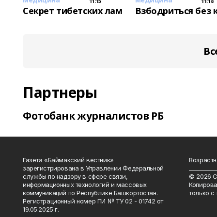
11:15
11:18
Секрет тибетских лам
Взбодриться без 
Вс
Партнеры
Фотобанк журналистов РБ
Газета «Баймакский вестник»
Возрастн
зарегистрирована в Управлении Федеральной
__________
службы по надзору в сфере связи,
© 2026 С
информационных технологий и массовых
Копирова
коммуникаций по Республике Башкортостан.
только с
Регистрационный номер ПИ № ТУ 02 - 01742 от
19.05.2025 г.