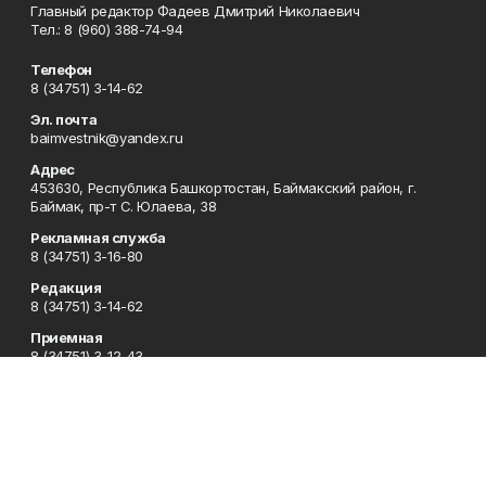
Главный редактор Фадеев Дмитрий Николаевич
Тел.: 8 (960) 388-74-94
Телефон
8 (34751) 3-14-62
Эл. почта
baimvestnik@yandex.ru
Адрес
453630, Республика Башкортостан, Баймакский район, г.
Баймак, пр-т С. Юлаева, 38
Рекламная служба
8 (34751) 3-16-80
Редакция
8 (34751) 3-14-62
Приемная
8 (34751) 3-12-43
Сотрудничество
8 (34751) 3-14-62
Отдел кадров
8 (34751) 3-14-62