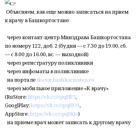
Объясняем, как еще можно записаться на прием
к врачу в Башкортостане:
через контакт-центр Минздрава Башкортостана
по номеру 122, доб. 2 (будни — с 7.30 до 19.00, сб.
— с 8.00 до 16.00, вс. — выходной)
через регистратуру поликлиники
через инфоматы в поликлинике
на портале
doctor.bashkortostan.ru
через мобильное приложение «К врачу»
(RuStore:
https://vk.cc/cpqHP3
,
GooglPlay:
https://vk.cc/cpqHO3
,
AppStore:
https://vk.cc/cpqHQz
)
на приеме врач может записать к другому врачу