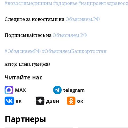
#новостимедицины
#здоровье
#нацпроектздравоо
Следите за новостями на
Объясняем.РФ
Подписывайтесь на
Объясняем.РФ
#ОбъясняемРФ
#ОбъясняемБашкортостан
Автор:
Елена Гумерова
Читайте нас
Партнеры