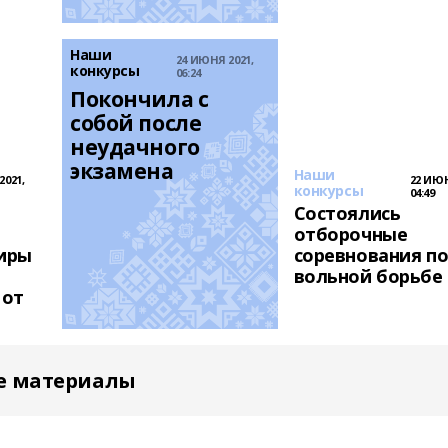
Наши
24 ИЮНЯ 2021,
конкурсы
06:24
Покончила с 
собой после 
неудачного 
экзамена
Наши
2021,
22 ИЮН
конкурсы
04:49
Состоялись
отборочные
иры
соревнования п
вольной борьбе
 от
е материалы