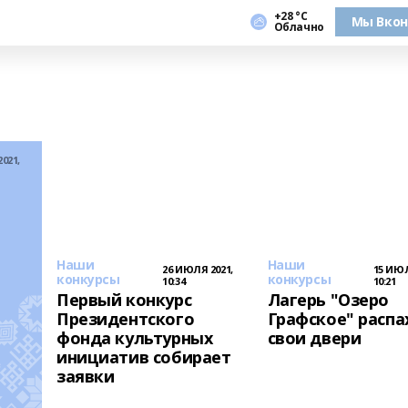
+28 °С
Мы Вкон
Облачно
021,
Наши
Наши
26 ИЮЛЯ 2021,
15 ИЮЛ
конкурсы
конкурсы
10:34
10:21
Первый конкурс
Лагерь "Озеро
Президентского
Графское" распа
фонда культурных
свои двери
инициатив собирает
заявки