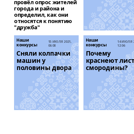
провёл опрос жителей
города и района и
определил, как они
относятся к понятию
"дружба"
Наши
Наши
15 ИЮЛЯ 2021,
14 ИЮЛЯ 2
конкурсы
конкурсы
06:08
12:06
Сняли колпачки 
Почему 
машин у 
краснеют лист
половины двора
смородины?