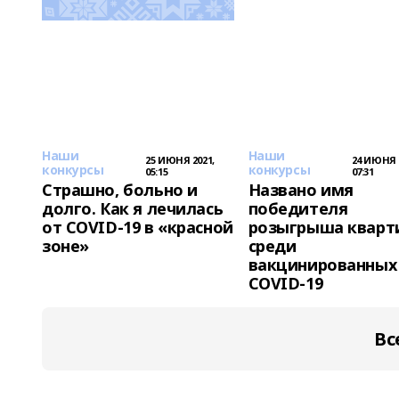
Наши
Наши
25 ИЮНЯ 2021,
24 ИЮНЯ 
конкурсы
конкурсы
05:15
07:31
Страшно, больно и
Названо имя
долго. Как я лечилась
победителя
от COVID-19 в «красной
розыгрыша кварт
зоне»
среди
вакцинированных
COVID-19
Вс