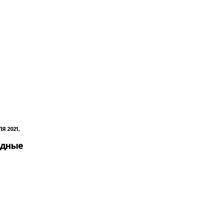
Я 2021,
одные