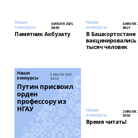
Наши
Наши
6 ИЮЛЯ 2021,
6 ИЮЛЯ 2
конкурсы
конкурсы
09:39
09:21
Памятник Акбузату
В Башкортостане
вакцинировались 
тысяч человек
Наши
5 ИЮЛЯ 2021,
конкурсы
04:16
Путин присвоил 
орден 
профессору из 
НГАУ
Наши
2 ИЮЛЯ 2
конкурсы
07:03
Время читать!