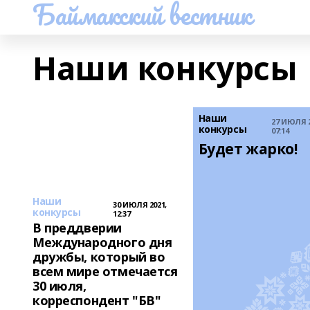
Баймакский вестник
Наши конкурсы
Наши
27 ИЮЛЯ 2
конкурсы
07:14
Будет жарко!
Наши
30 ИЮЛЯ 2021,
конкурсы
12:37
В преддверии
Международного дня
дружбы, который во
всем мире отмечается
30 июля,
корреспондент "БВ"