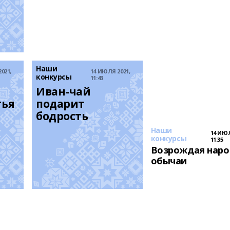
Наши
021,
14 ИЮЛЯ 2021,
конкурсы
11:43
Иван-чай 
ья 
подарит 
бодрость
Наши
14 ИЮЛ
конкурсы
11:35
Возрождая нар
обычаи