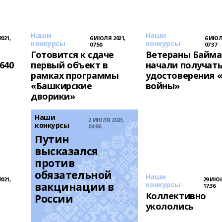
Наши
Наши
021,
6 ИЮЛЯ 2021,
6 ИЮЛ
конкурсы
конкурсы
07:50
07:37
Готовится к сдаче
Ветераны Байма
640
первый объект в
начали получат
рамках программы
удостоверения 
«Башкирские
войны»
дворики»
Наши
2 ИЮЛЯ 2021,
конкурсы
04:06
Путин 
высказался 
против 
обязательной 
Наши
021,
29 ИЮН
вакцинации в 
конкурсы
17:36
Коллективно
России
укололись