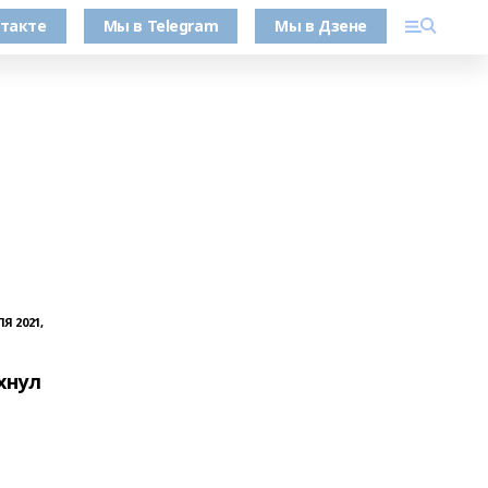
такте
Мы в Telegram
Мы в Дзене
Я 2021,
хнул