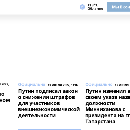
+18 °С
Мы Вкон
Облачно
Официально
Официально
 2022,
13 ИЮЛЯ 2022, 11:05
12 ИЮЛЯ 2
Путин подписал закон
Путин изменил 
по
о снижении штрафов
своем указе наз
оном
для участников
должности
внешнеэкономической
Минниханова с
деятельности
президента на г
Татарстана