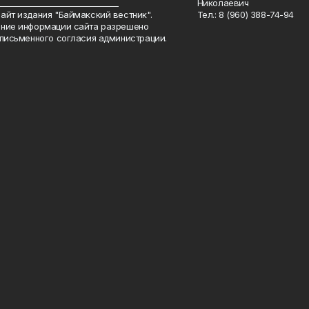
_______________________________
Николаевич
айт издания "Баймакский вестник".
Тел.: 8 (960) 388-74-94
ние информации сайта разрешено
 письменного согласия администрации.