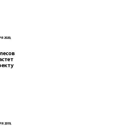
Я 2020,
лесов
астет
оекту
Я 2019,