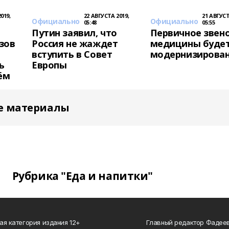
019,
22 АВГУСТА 2019,
21 АВГУСТ
Официально
Официально
05:48
05:55
Путин заявил, что
Первичное звен
зов
Россия не жаждет
медицины буде
вступить в Совет
модернизирова
ь
Европы
ём
е материалы
Рубрика "Еда и напитки"
ая категория издания 12+
Главный редактор Фадее