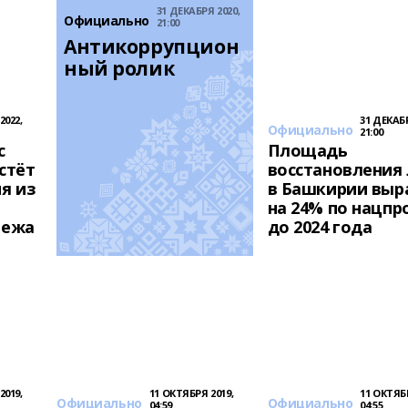
31 ДЕКАБРЯ 2020,
Официально
21:00
Антикоррупцион
ный ролик
2022,
31 ДЕКАБР
Официально
21:00
с
Площадь
стёт
восстановления 
я из
в Башкирии выр
на 24% по нацпр
бежа
до 2024 года
2019,
11 ОКТЯБРЯ 2019,
11 ОКТЯБР
Официально
Официально
04:59
04:55