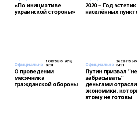
«По инициативе
2020 – Год эстети
украинской стороны»
населённых пункт
1 ОКТЯБРЯ 2019,
26 СЕНТЯБРЯ
Официально
Официально
06:31
04:51
О проведении
Путин призвал "н
месячника
забрасывать"
гражданской обороны
деньгами отрасли
экономики, котор
этому не готовы