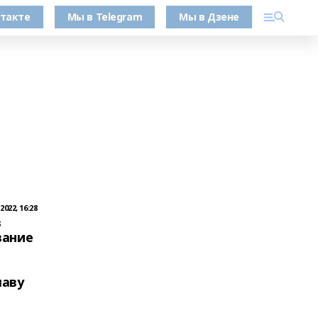
такте
Мы в Telegram
Мы в Дзене
022, 16:28
в
вание
лаву