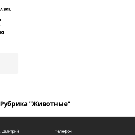
А 2019,
о
т
но
Рубрика "Животные"
в Дмитрий
Телефон