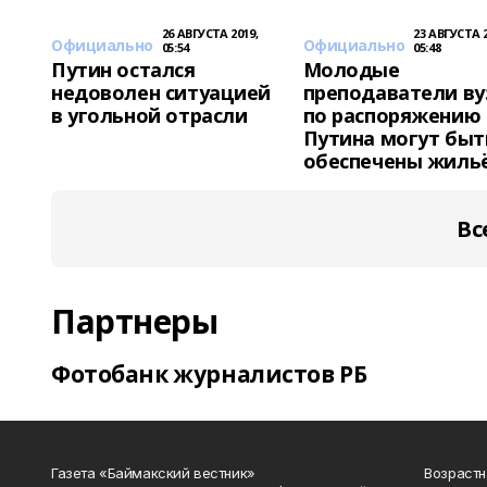
26 АВГУСТА 2019,
23 АВГУСТА 2
Официально
Официально
05:54
05:48
Путин остался
Молодые
недоволен ситуацией
преподаватели ву
в угольной отрасли
по распоряжению
Путина могут быт
обеспечены жиль
Вс
Партнеры
Фотобанк журналистов РБ
Газета «Баймакский вестник»
Возрастн