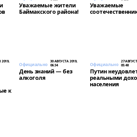
ки
Уважаемые жители
Уважаемые
ов
Баймакского района!
соотечественник
 2019,
30 АВГУСТА 2019,
27 АВГУСТ
Официально
Официально
06:34
05:48
е
День знаний — без
Путин неудовле
алкоголя
реальными дох
населения
ые к