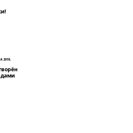
и!
А 2019,
творён
одами