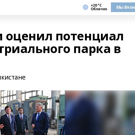
+20 °С
Мы Вкон
Облачно
 оценил потенциал
триального парка в
икистане