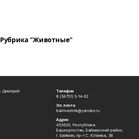
Рубрика "Животные"
в Дмитрий
Телефон
8 (34751) 3-14-62
Эл. почта
baimvestnik@yandex.ru
Адрес
453630, Республика
Башкортостан, Баймакский район,
г. Баймак, пр-т С. Юлаева, 38