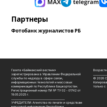
Партнеры
Фотобанк журналистов РБ
Газета «Баймакский вестник»
Возрастн
зарегистрирована в Управлении Федеральной
__________
службы по надзору в сфере связи,
© 2026 С
информационных технологий и массовых
Копирова
коммуникаций по Республике Башкортостан.
только с
Регистрационный номер ПИ № ТУ 02 - 01742 от
19.05.2025 г.
________________________________________
УЧРЕДИТЕЛИ: Агентство по печати и средствам
массовой информации Республики