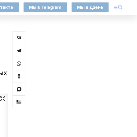
такте
Мы в Telegram
Мы в Дзене
ых