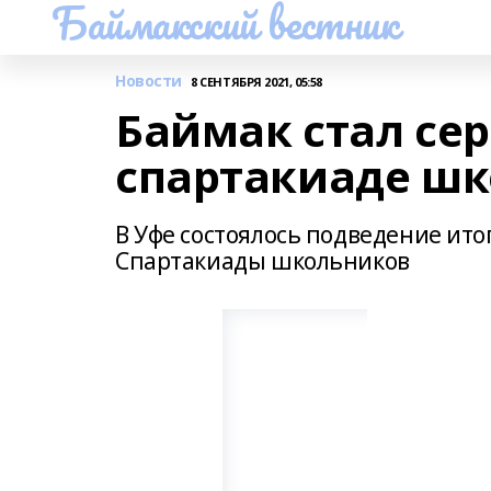
Баймакский вестник
Новости
8 СЕНТЯБРЯ 2021, 05:58
Баймак стал се
спартакиаде ш
В Уфе состоялось подведение ито
Спартакиады школьников