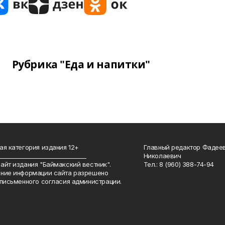
Рубрика "Еда и напитки"
ая категория издания 12+
Главный редактор Фадее
_______________________________
Николаевич
айт издания "Баймакский вестник".
Тел.: 8 (960) 388-74-94
ние информации сайта разрешено
 письменного согласия администрации.