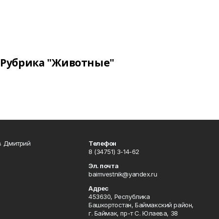
Рубрика "Животные"
в Дмитрий
Телефон
8 (34751) 3-14-62
Эл. почта
baimvestnik@yandex.ru
Адрес
453630, Республика
Башкортостан, Баймакский район,
г. Баймак, пр-т С. Юлаева, 38