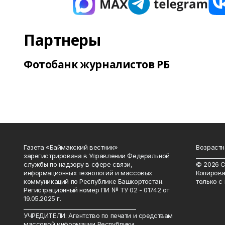
Партнеры
Фотобанк журналистов РБ
Газета «Баймакский вестник»
Возрастн
зарегистрирована в Управлении Федеральной
__________
службы по надзору в сфере связи,
© 2026 С
информационных технологий и массовых
Копирова
коммуникаций по Республике Башкортостан.
только с
Регистрационный номер ПИ № ТУ 02 - 01742 от
19.05.2025 г.
________________________________________
УЧРЕДИТЕЛИ: Агентство по печати и средствам
массовой информации Республики