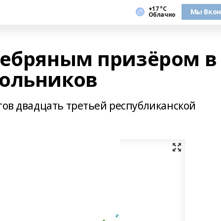
+17 °С
Мы Вкон
Облачно
ребряным призёром в
кольников
гов двадцать третьей республиканской