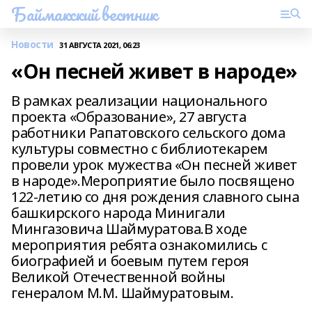
Баймакский вестник
Новости
31 АВГУСТА 2021, 06:23
«Он песней живет в народе»
В рамках реализации национального
проекта «Образование», 27 августа
работники Рапатовского сельского дома
культуры совместно с библиотекарем
провели урок мужества «Он песней живет
в народе».Мероприятие было посвящено
122-летию со дня рождения славного сына
башкирского народа Минигали
Мингазовича Шаймуратова.В ходе
мероприятия ребята ознакомились с
биографией и боевым путем героя
Великой Отечественной войны
генералом М.М. Шаймуратовым.