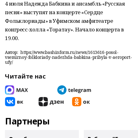
4 июля Надежда Бабкина и ансамбль «Русская
песня» выступят на концерте «Сердце
Фольклориады» в Уфимском амфитеатре
конгресс-холла «Торатау». Начало концерта в
19.00.
Автор:
https://www.bashinform.ru/news/1613616-posol-
vsemirnoy-folkloriady-nadezhda-babkina-pribyla-v-aeroport-
ufy/
Читайте нас
Партнеры