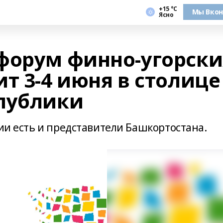
+15 °С
Мы Вкон
Ясно
форум финно-угорски
т 3-4 июня в столице
публики
сии есть и представители Башкортостана.