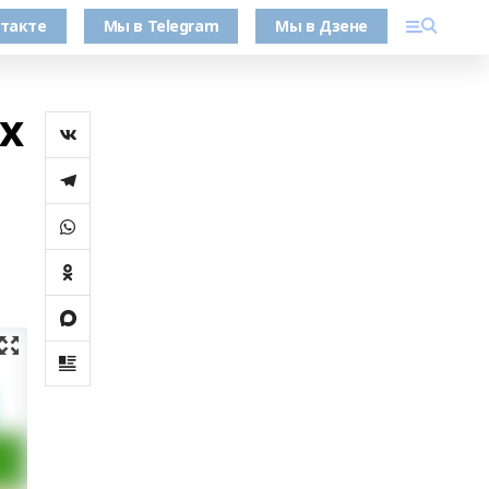
такте
Мы в Telegram
Мы в Дзене
х