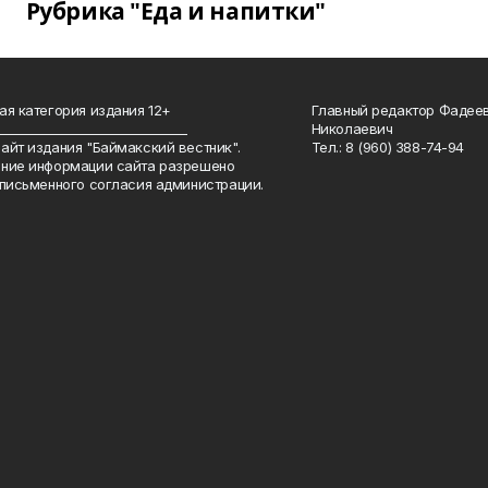
Рубрика "Еда и напитки"
ая категория издания 12+
Главный редактор Фадее
_______________________________
Николаевич
айт издания "Баймакский вестник".
Тел.: 8 (960) 388-74-94
ние информации сайта разрешено
 письменного согласия администрации.