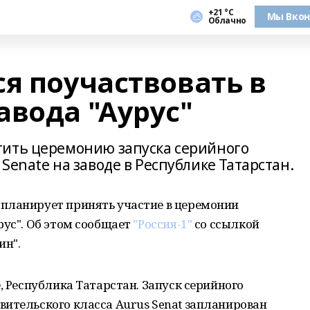
+21 °С
Мы Вкон
Облачно
я поучаствовать в
авода "Аурус"
тить церемонию запуска серийного
Senate на заводе в Республике Татарстан.
планирует принять участие в церемонии
рус". Об этом сообщает
"Россия-1"
со ссылкой
ин".
, Республика Татарстан. Запуск серийного
ительского класса Aurus Senat запланирован