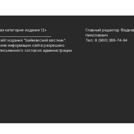
ая категория издания 12+
Главный редактор Фадее
_______________________________
Николаевич
айт издания "Баймакский вестник".
Тел.: 8 (960) 388-74-94
ние информации сайта разрешено
 письменного согласия администрации.