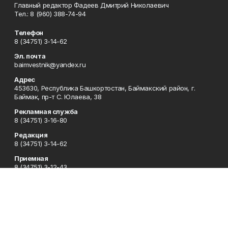
Главный редактор Фадеев Дмитрий Николаевич
Тел.: 8 (960) 388-74-94
Телефон
8 (34751) 3-14-62
Эл. почта
baimvestnik@yandex.ru
Адрес
453630, Республика Башкортостан, Баймакский район, г.
Баймак, пр-т С. Юлаева, 38
Рекламная служба
8 (34751) 3-16-80
Редакция
8 (34751) 3-14-62
Приемная
8 (34751) 3-12-43
Сотрудничество
8 (34751) 3-14-62
Отдел кадров
8 (34751) 3-14-62