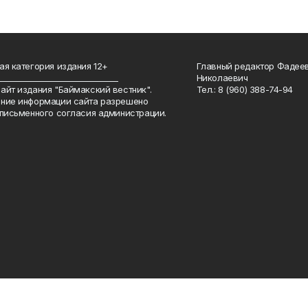
ая категория издания 12+
Главный редактор Фадее
_______________________________
Николаевич
айт издания "Баймакский вестник".
Тел.: 8 (960) 388-74-94
ние информации сайта разрешено
 письменного согласия администрации.