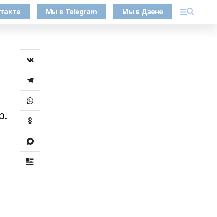
такте
Мы в Telegram
Мы в Дзене
р.