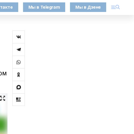
такте
Мы в Telegram
Мы в Дзене
ом