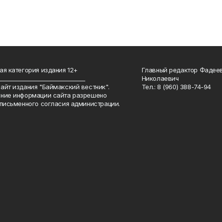
ая категория издания 12+
Главный редактор Фадее
_______________________________
Николаевич
айт издания "Баймакский вестник".
Тел.: 8 (960) 388-74-94
ние информации сайта разрешено
 письменного согласия администрации.