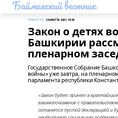
Баймакский вестник
Новости
24 МАРТА 2021, 10:36
Закон о детях в
Башкирии рассм
пленарном зас
Государственное Собрание Башко
войны» уже завтра, на пленарно
парламента республики Констант
«Закон будет принят в кратчайшие 
взаимопонимание с правительством 
останется пустой декларацией и б
необходимую социальную поддержку