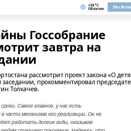
+26 °С
Мы Вкон
Облачно
ойны Госсобрание
отрит завтра на
едании
ртостана рассмотрит проект закона «О детя
м заседании, прокомментировал председат
ин Толкачев.
сроки. Самое главное, у нас есть
в части механизма его реализации. Он не
удет работать долгие годы, оказывая
 людям старшего поколения. Надеюсь, что