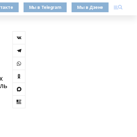
такте
Мы в Telegram
Мы в Дзене
х
ель