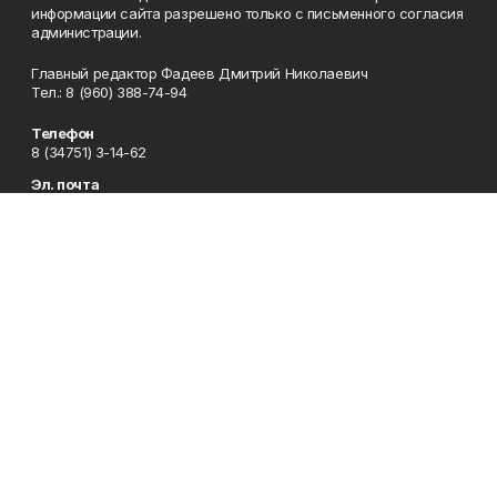
информации сайта разрешено только с письменного согласия
администрации.
Главный редактор Фадеев Дмитрий Николаевич
Тел.: 8 (960) 388-74-94
Телефон
8 (34751) 3-14-62
Эл. почта
baimvestnik@yandex.ru
Адрес
453630, Республика Башкортостан, Баймакский район, г.
Баймак, пр-т С. Юлаева, 38
Рекламная служба
8 (34751) 3-16-80
Редакция
8 (34751) 3-14-62
Приемная
8 (34751) 3-12-43
Сотрудничество
8 (34751) 3-14-62