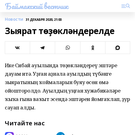
Баймакский вестник
Новости
31 ДЕКАБРЯ 2020, 21:00
Зыярат төҙөкләндерелде
Иҫке Сибай ауылында төҙөкләндереү эштәре
дауам итә. Уҙған аҙнала ауылдың түбәнге
зыяратының ҡоймаларын буяу өсөн өмә
ойошторолдо. Ауылдың уңған хужабикәләре
ҡыҫҡа ғына ваҡыт эсендә эштәрен йомғаҡлап, ҙур
сауап алды.
Читайте нас