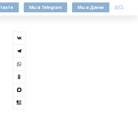
такте
Мы в Telegram
Мы в Дзене
ь