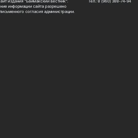
айт издания "Баймакский вестник".
Тел.: 8 (960) 388-74-94
ние информации сайта разрешено
 письменного согласия администрации.