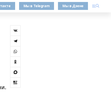
такте
Мы в Telegram
Мы в Дзене
ни.