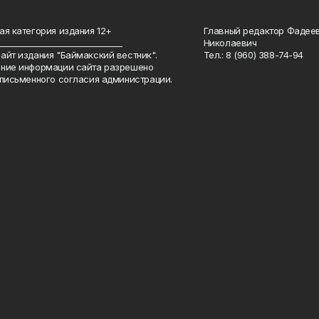
ая категория издания 12+
Главный редактор Фадее
_______________________________
Николаевич
айт издания "Баймакский вестник".
Тел.: 8 (960) 388-74-94
ние информации сайта разрешено
 письменного согласия администрации.