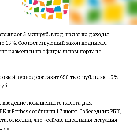
евышает 5 млн руб. в год, налог на доходы
до 15%. Соответствующий закон подписал
ент размещен на официальном портале
овый период составит 650 тыс. руб. плюс 15%
руб.
т введение повышенного налога для
БК и Forbes сообщили 17 июня. Собеседник РБК,
а, отметил, что «сейчас идеальная ситуация
ая».