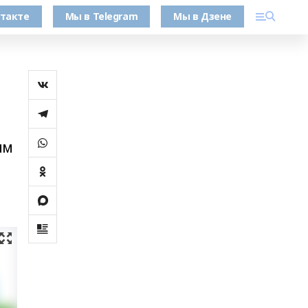
такте
Мы в Telegram
Мы в Дзене
им