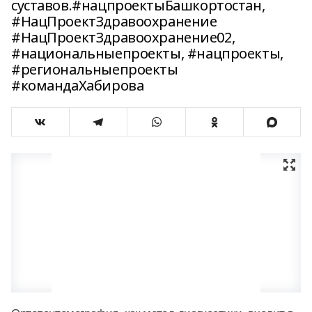
суставов.#нацпроектыБашкортостан,
#НацПроектЗдравоохранение
#НацПроектЗдравоохранение02,
#национальныепроекты, #нацпроекты,
#региональныепроекты
#командаХабирова