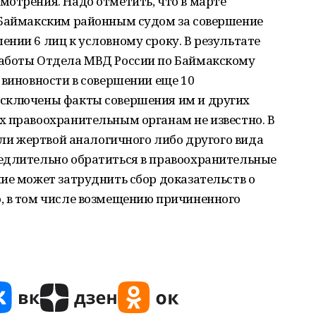
отрения. Надо отметить, что в марте
 Баймакским районным судом за совершение
нии 6 лиц к условному сроку. В результате
работы Отдела МВД России по Баймакскому
 виновности в совершении еще 10
исключены факты совершения им и других
х правоохранительным органам не известно. В
али жертвой аналогичного либо другого вида
едлительно обратиться в правоохранительные
ие может затруднить сбор доказательств о
, в том числе возмещению причиненного