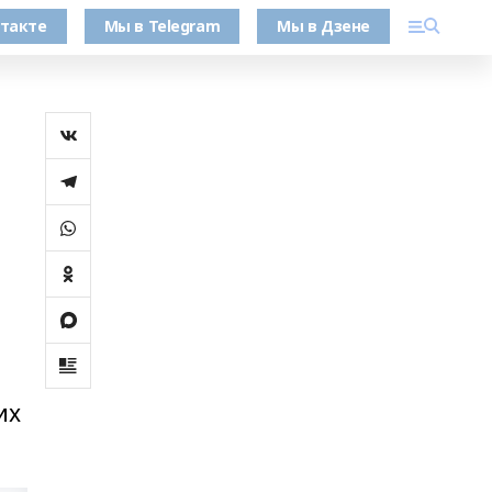
такте
Мы в Telegram
Мы в Дзене
их