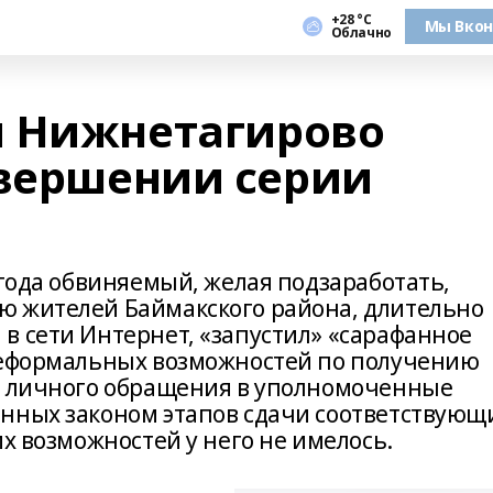
+28 °С
Мы Вкон
Облачно
и Нижнетагирово
овершении серии
 года обвиняемый, желая подзаработать,
ю жителей Баймакского района, длительно
в сети Интернет, «запустил» «сарафанное
 неформальных возможностей по получению
з личного обращения в уполномоченные
нных законом этапов сдачи соответствующ
их возможностей у него не имелось.