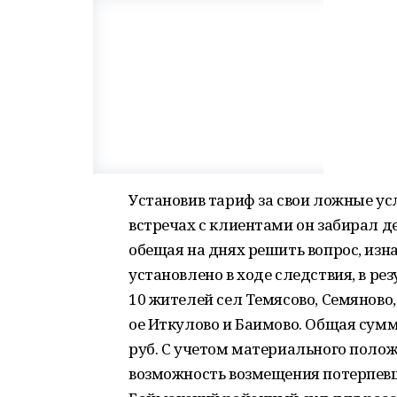
Установив тариф за свои ложные усл
встречах с клиентами он забирал де
обещая на днях решить вопрос, изна
установлено в ходе следствия, в р
10 жителей сел Темясово, Семяново,
ое Иткулово и Баимово. Общая сумм
руб. С учетом материального поло
возможность возмещения потерпевш