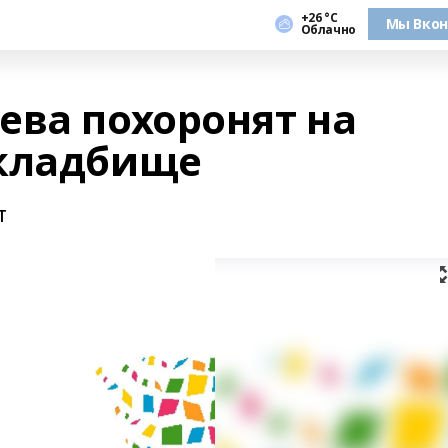
+26 °С
Мы Вкон
Облачно
ева похоронят на
 кладбище
т