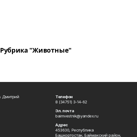
Рубрика "Животные"
в Дмитрий
Телефон
8 (34751) 3-14-62
Эл. почта
baimvestnik@yandex.ru
Адрес
453630, Республика
Башкортостан, Баймакский район,