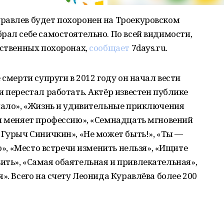
равлев будет похоронен на Троекуровском
рал себе самостоятельно. По всей видимости,
бственных похоронах,
сообщает
7days.ru.
 смерти супруги в 2012 году он начал вести
и перестал работать. Актёр известен публике
ачало», «Жизнь и удивительные приключения
ч меняет профессию», «Семнадцать мгновений
 Гурыч Синичкин», «Не может быть!», «Ты —
лю», «Место встречи изменить нельзя», «Ищите
ть», «Самая обаятельная и привлекательная»,
». Всего на счету Леонида Куравлёва более 200