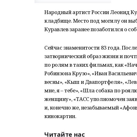
Народный артист России Леонид Ку
кладбище. Место под могилу он выб
Куравлев заранее позаботился о со
Сейчас знаменитости 83 года. После
затворнический образ жизни и почт
по ролям в таких фильмах, как «Н
Робинзона Крузо», «Иван Васильеви
весны», «Кыш и Двапортфеля», «Лев
мне, я – тебе», «Шла собака по роя
женщину», «ТАСС уполномочен заяви
и, конечно же, незабываемый «Афоня
кинокартин.
Читайте нас