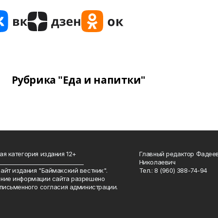
Рубрика "Еда и напитки"
ая категория издания 12+
Главный редактор Фадее
_______________________________
Николаевич
айт издания "Баймакский вестник".
Тел.: 8 (960) 388-74-94
ние информации сайта разрешено
 письменного согласия администрации.