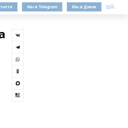
такте
Мы в Telegram
Мы в Дзене
а