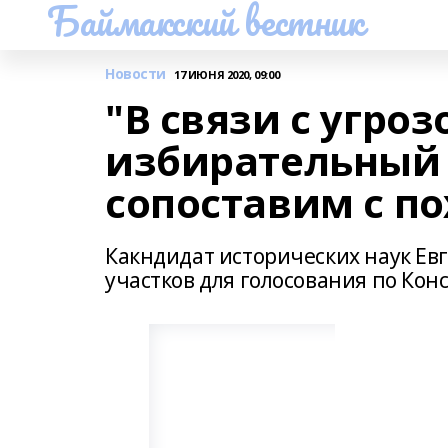
Баймакский вестник
Новости
17 ИЮНЯ 2020, 09:00
"В связи с угро
избирательный 
сопоставим с п
Какндидат исторических наук Евг
участков для голосования по Кон