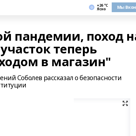
+26 °С
Мы Вкон
Ясно
зой пандемии, поход н
участок теперь
оходом в магазин"
ений Соболев рассказал о безопасности
ституции