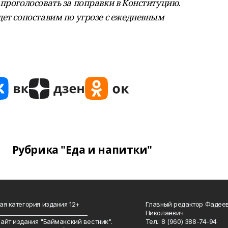
проголосовать за поправки в Конституцию.
дет сопоставим по угрозе с ежедневным
Рубрика "Еда и напитки"
ая категория издания 12+
Главный редактор Фадее
_______________________________
Николаевич
айт издания "Баймакский вестник".
Тел.: 8 (960) 388-74-94