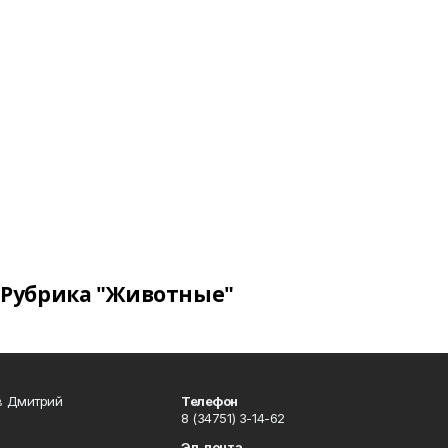
Рубрика "Животные"
в Дмитрий
Телефон
8 (34751) 3-14-62
Эл. почта