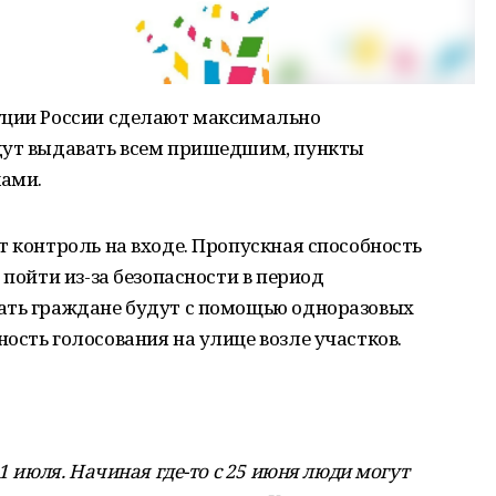
уции России сделают максимально
дут выдавать всем пришедшим, пункты
ками.
т контроль на входе. Пропускная способность
 пойти из-за безопасности в период
ать граждане будут с помощью одноразовых
ость голосования на улице возле участков.
1 июля. Начиная где-то с 25 июня люди могут