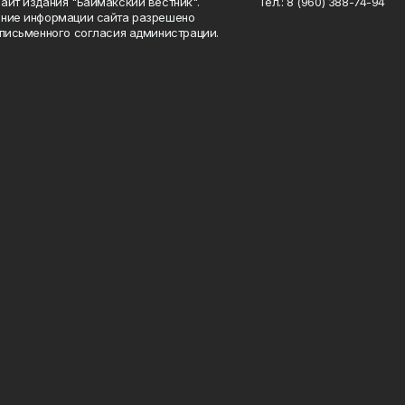
айт издания "Баймакский вестник".
Тел.: 8 (960) 388-74-94
ние информации сайта разрешено
 письменного согласия администрации.