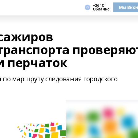
+26 °С
Мы Вкон
Облачно
ссажиров
транспорта проверяю
и перчаток
 по маршруту следования городского