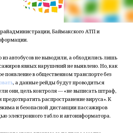
 райадминистрации, Баймакского АТП и
нформации.
 из автобусов не выводили, а обходились лишь
сажиров явных нарушений не выявлено. Но, как
е появление в общественном транспорте без
овать
, а данные рейды будут проводиться
ули они, цель контроля — «не выписать штраф,
 и предотвратить распространение вируса». К
ежима и безопасной дистанции пассажиров
ью электронного табло и автоинформатора.