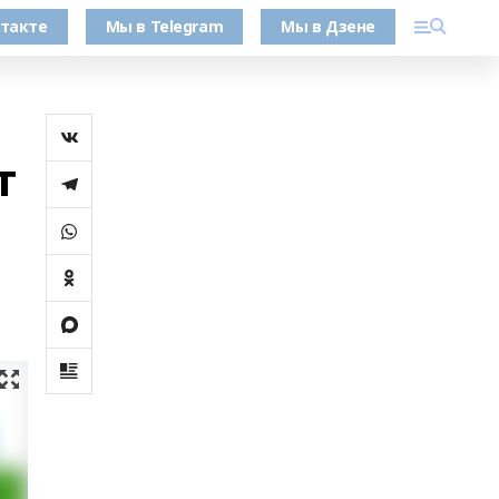
такте
Мы в Telegram
Мы в Дзене
т