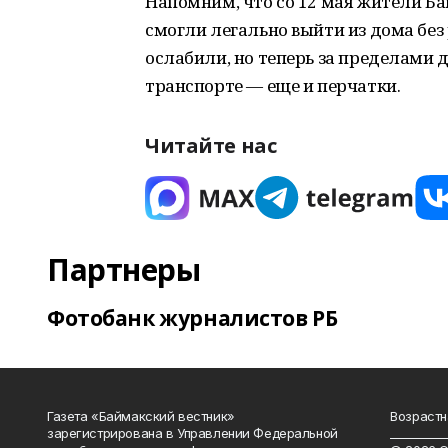
Напомним, что со 12 мая жители Б
смогли легально выйти из дома без
ослабили, но теперь за пределами д
транспорте — еще и перчатки.
Читайте нас
Партнеры
Фотобанк журналистов РБ
Газета «Баймакский вестник»
Возрастн
зарегистрирована в Управлении Федеральной
__________