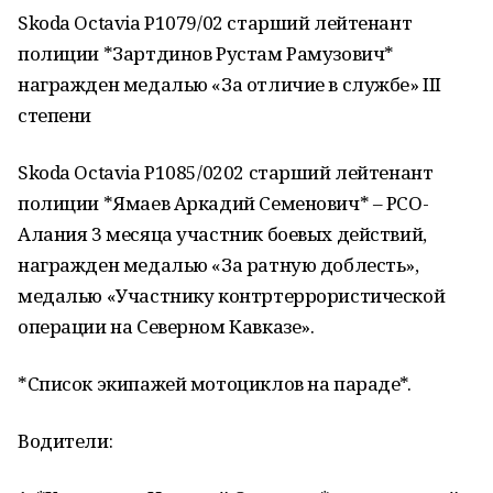
Skoda Octavia P1079/02 старший лейтенант
полиции *Зартдинов Рустам Рамузович*
награжден медалью «За отличие в службе» III
степени
Skoda Octavia Р1085/0202 старший лейтенант
полиции *Ямаев Аркадий Семенович* – РСО-
Алания 3 месяца участник боевых действий,
награжден медалью «За ратную доблесть»,
медалью «Участнику контртеррористической
операции на Северном Кавказе».
*Cписок экипажей мотоциклов на параде*.
Водители: