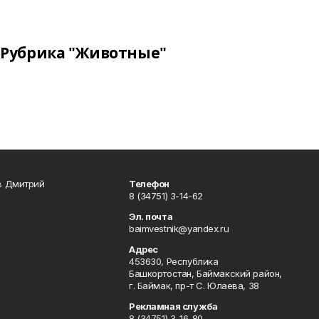
Рубрика "Животные"
в Дмитрий
Телефон
8 (34751) 3-14-62
Эл. почта
baimvestnik@yandex.ru
Адрес
453630, Республика
Башкортостан, Баймакский район,
г. Баймак, пр-т С. Юлаева, 38
Рекламная служба
8 (34751) 3-16-80