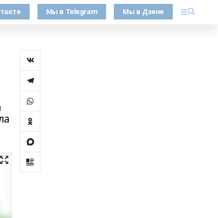
такте
Мы в Telegram
Мы в Дзене
а
ла