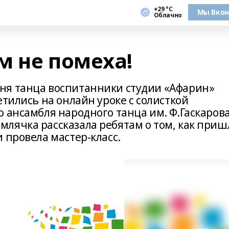
+29 °С
Мы Вкон
Облачно
м не помеха!
ня танца воспитанники студии «Афарин»
етились на онлайн уроке с солисткой
 ансамбля народного танца им. Ф.Гаскаров
лячка рассказала ребятам о том, как приш
 провела мастер-класс.