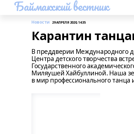
Баймакский вестник
Новости
29 АПРЕЛЯ 2020, 14:35
Карантин танца
В преддверии Международного д
Центра детского творчества встр
Государственного академического
Миляушей Хайбуллиной. Наша зем
в мир профессионального танца и