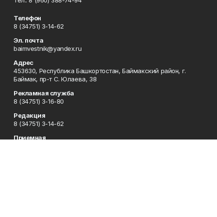
Тел.: 8 (960) 388-74-94
Телефон
8 (34751) 3-14-62
Эл. почта
baimvestnik@yandex.ru
Адрес
453630, Республика Башкортостан, Баймакский район, г.
Баймак, пр-т С. Юлаева, 38
Рекламная служба
8 (34751) 3-16-80
Редакция
8 (34751) 3-14-62
Приемная
8 (34751) 3-12-43
Сотрудничество
8 (34751) 3-14-62
Отдел кадров
8 (34751) 3-14-62