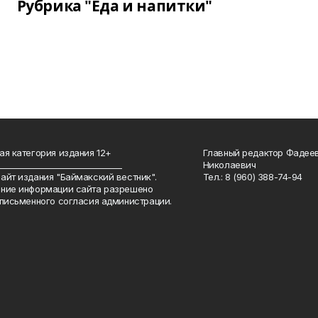
Рубрика "Еда и напитки"
ая категория издания 12+
Главный редактор Фадее
_______________________________
Николаевич
айт издания "Баймакский вестник".
Тел.: 8 (960) 388-74-94
ние информации сайта разрешено
 письменного согласия администрации.