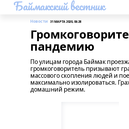
Баймакский вестник
Новости
31 МАРТА 2020, 06:28
Громкоговорите
пандемию
По улицам города Баймак проез
громкоговоритель призывают гр
массового скопления людей и по
максимально изолироваться. Гра
домашний режим.