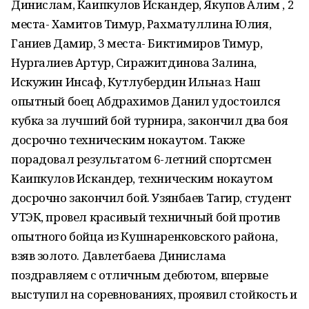
Динислам, Каипкулов Искандер, Якупов Алим , 2
места- Хамитов Тимур, Рахматуллина Юлия,
Ганиев Дамир, 3 места- Биктимиров Тимур,
Нургалиев Артур, Сиражитдинова Залина,
Искужин Инсаф, Кутлубердин Ильназ. Наш
опытный боец Абдрахимов Данил удостоился
кубка за лучший бой турнира, закончил два боя
досрочно техническим нокаутом. Также
порадовал результатом 6-летний спортсмен
Каипкулов Искандер, техническим нокаутом
досрочно закончил бой. Узянбаев Тагир, студент
УТЭК, провел красивый техничный бой против
опытного бойца из Кушнаренковского района,
взяв золото. Давлетбаева Динислама
поздравляем с отличным дебютом, впервые
выступил на соревнованиях, проявил стойкость и