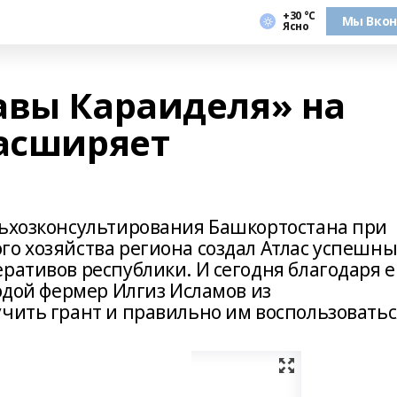
+30 °С
Мы Вкон
Ясно
авы Караиделя» на
расширяет
льхозконсультирования Башкортостана при
го хозяйства региона создал Атлас успешны
ративов республики. И сегодня благодаря 
лодой фермер Илгиз Исламов из
чить грант и правильно им воспользоватьс