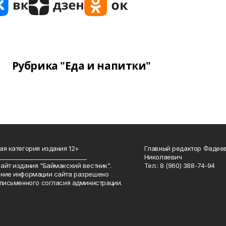
Рубрика "Еда и напитки"
ая категория издания 12+
Главный редактор Фадее
_______________________________
Николаевич
айт издания "Баймакский вестник".
Тел.: 8 (960) 388-74-94
ние информации сайта разрешено
 письменного согласия администрации.