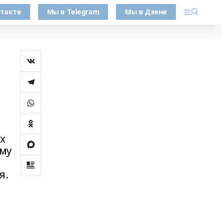
такте
Мы в Telegram
Мы в Дзене
х
ему
я.