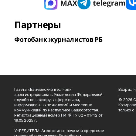
Партнеры
Фотобанк журналистов РБ
Газета «Баймакский вестник»
Возрастн
зарегистрирована в Управлении Федеральной
__________
службы по надзору в сфере связи,
© 2026 С
информационных технологий и массовых
Копирова
коммуникаций по Республике Башкортостан.
только с
Регистрационный номер ПИ № ТУ 02 - 01742 от
19.05.2025 г.
________________________________________
УЧРЕДИТЕЛИ: Агентство по печати и средствам
массовой информации Республики