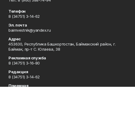
Тел.: 8 (960) 388-74-94
Телефон
8 (34751) 3-14-62
Эл. почта
baimvestnik@yandex.ru
Адрес
453630, Республика Башкортостан, Баймакский район, г.
Баймак, пр-т С. Юлаева, 38
Рекламная служба
8 (34751) 3-16-80
Редакция
8 (34751) 3-14-62
Приемная
8 (34751) 3-12-43
Сотрудничество
8 (34751) 3-14-62
Отдел кадров
8 (34751) 3-14-62