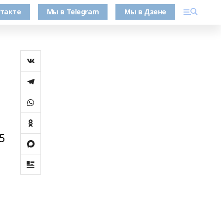
такте
Мы в Telegram
Мы в Дзене
5