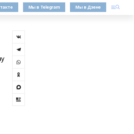
такте
Мы в Telegram
Мы в Дзене
ну