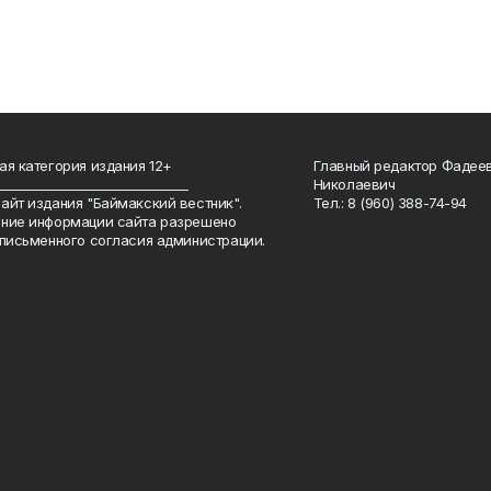
ая категория издания 12+
Главный редактор Фадее
_______________________________
Николаевич
айт издания "Баймакский вестник".
Тел.: 8 (960) 388-74-94
ние информации сайта разрешено
 письменного согласия администрации.