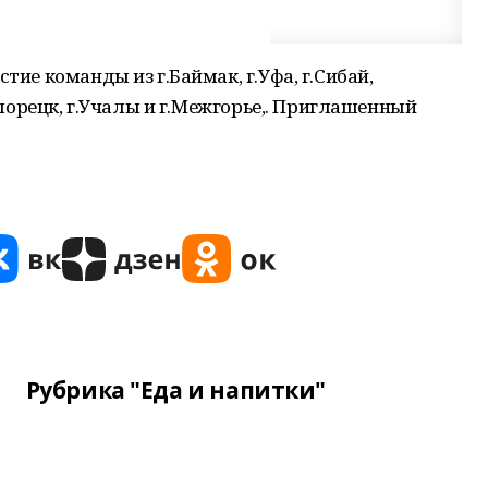
тие команды из г.Баймак, г.Уфа, г.Сибай,
Белорецк, г.Учалы и г.Межгорье,. Приглашенный
Рубрика "Еда и напитки"