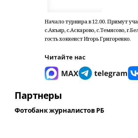
Начало турнира в 12.00. Примут учас
с.Акъяр, с.Аскарово, с.Темясово, г.
гость хоккеист Игорь Григоренко.
Читайте нас
Партнеры
Фотобанк журналистов РБ