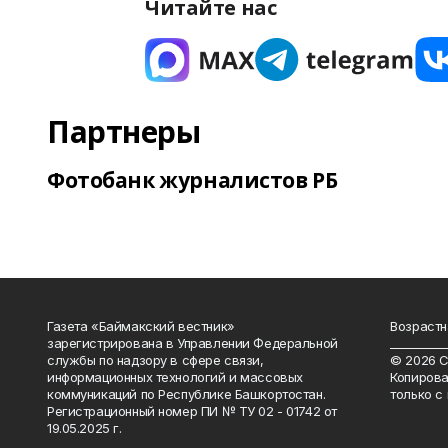
Читайте нас
Партнеры
Фотобанк журналистов РБ
Газета «Баймакский вестник»
Возрастн
зарегистрирована в Управлении Федеральной
__________
службы по надзору в сфере связи,
© 2026 С
информационных технологий и массовых
Копирова
коммуникаций по Республике Башкортостан.
только с
Регистрационный номер ПИ № ТУ 02 - 01742 от
19.05.2025 г.
________________________________________