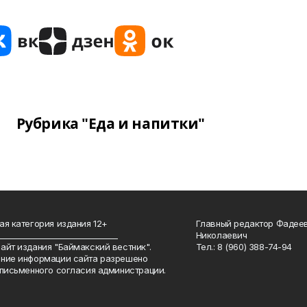
Рубрика "Еда и напитки"
ая категория издания 12+
Главный редактор Фадее
_______________________________
Николаевич
айт издания "Баймакский вестник".
Тел.: 8 (960) 388-74-94
ние информации сайта разрешено
 письменного согласия администрации.