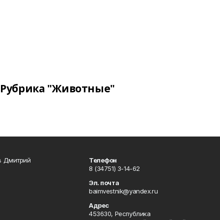
Рубрика "Животные"
в Дмитрий
Телефон
8 (34751) 3-14-62
Эл. почта
baimvestnik@yandex.ru
Адрес
453630, Республика