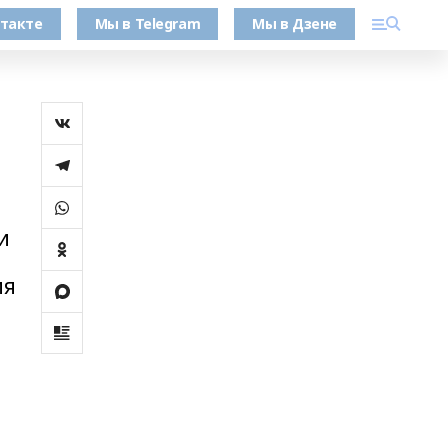
такте
Мы в Telegram
Мы в Дзене
и
ия