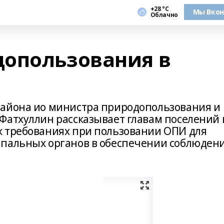
+28 °С
Мы Вкон
Облачно
опользования в
района ио министра природопользования и
Фатхуллин рассказывает главам поселений 
х требованиях при пользовании ОПИ для
ипальных органов в обеспечении соблюден