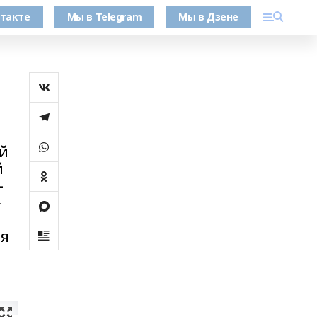
такте
Мы в Telegram
Мы в Дзене
ей
й
-
-
ся