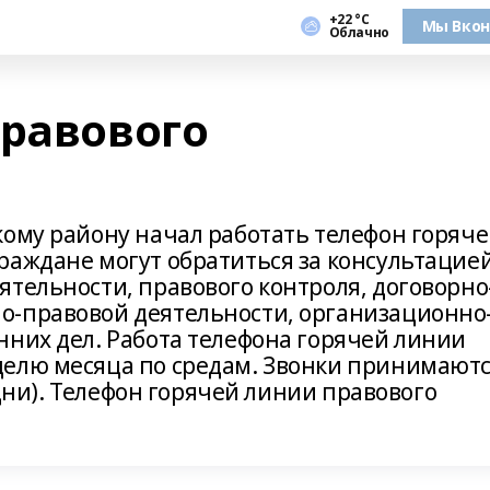
+22 °С
Мы Вкон
Облачно
правового
кому району начал работать телефон горяч
раждане могут обратиться за консультацие
тельности, правового контроля, договорно
о-правовой деятельности, организационно
нних дел. Работа телефона горячей линии
делю месяца по средам. Звонки принимают
е дни). Телефон горячей линии правового