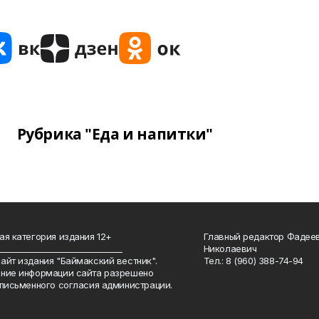
Рубрика "Еда и напитки"
ая категория издания 12+
Главный редактор Фадее
_______________________________
Николаевич
айт издания "Баймакский вестник".
Тел.: 8 (960) 388-74-94
ние информации сайта разрешено
 письменного согласия администрации.