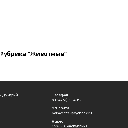
Рубрика "Животные"
в Дмитрий
Телефон
8 (34751) 3-14-62
Эл. почта
baimvestnik@yandex.ru
Адрес
453630, Республика