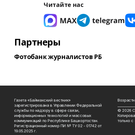
Читайте нас
Партнеры
Фотобанк журналистов РБ
Газета «Баймакский вестник»
Возрастн
зарегистрирована в Управлении Федеральной
__________
службы по надзору в сфере связи,
© 2026 С
информационных технологий и массовых
Копирова
коммуникаций по Республике Башкортостан.
только с
Регистрационный номер ПИ № ТУ 02 - 01742 от
19.05.2025 г.