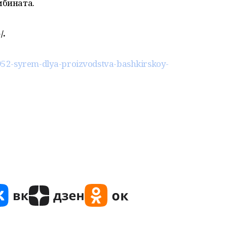
мбината.
/.
52-syrem-dlya-proizvodstva-bashkirskoy-