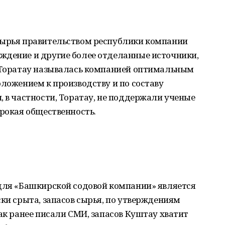
сырья правительством республики компании
ждение и другие более отделанные источники,
а Торатау называлась компанией оптимальным
оложением к производству и по составу
, в частности, Торатау, не поддержали ученые
ирокая общественность.
 для «Башкирской содовой компании» является
ски срыта, запасов сырья, по утверждениям
Как ранее писали СМИ, запасов Куштау хватит