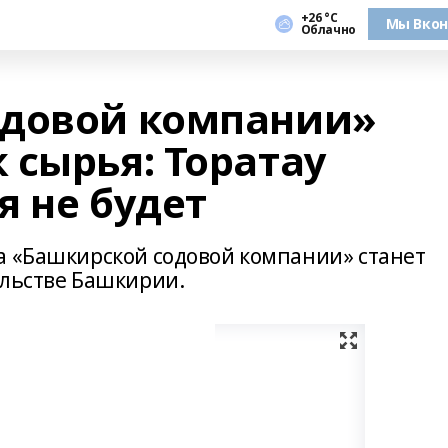
+26 °С
Мы Вкон
Облачно
одовой компании»
 сырья: Торатау
я не будет
а «Башкирской содовой компании» станет
ельстве Башкирии.