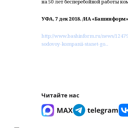
на 50 лет бесперебойной работы ко
УФА, 7 дек 2018. /ИА «Башинформ»
http://www.bashinform.ru/news/12479
sodovoy-kompanii-stanet-go...
Читайте нас