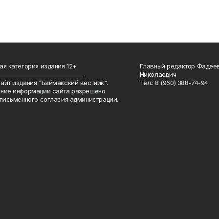
ая категория издания 12+
Главный редактор Фадее
_______________________________
Николаевич
айт издания "Баймакский вестник".
Тел.: 8 (960) 388-74-94
ние информации сайта разрешено
 письменного согласия администрации.