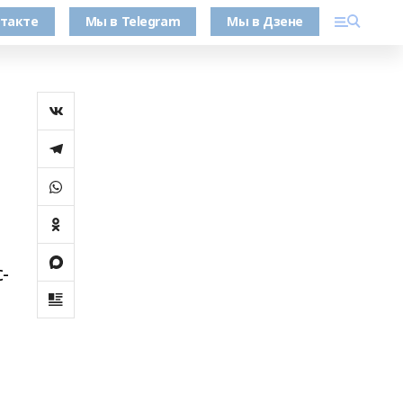
такте
Мы в Telegram
Мы в Дзене
-