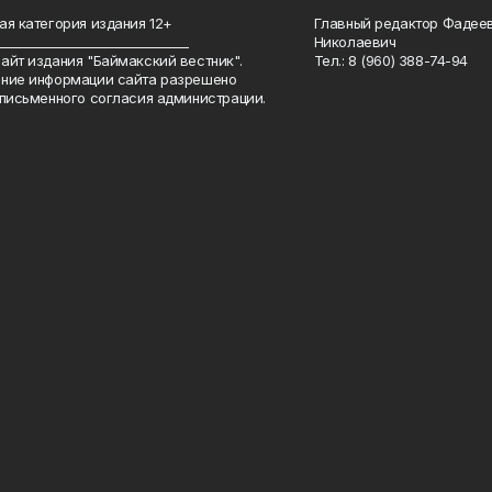
ая категория издания 12+
Главный редактор Фадее
_______________________________
Николаевич
айт издания "Баймакский вестник".
Тел.: 8 (960) 388-74-94
ние информации сайта разрешено
 письменного согласия администрации.