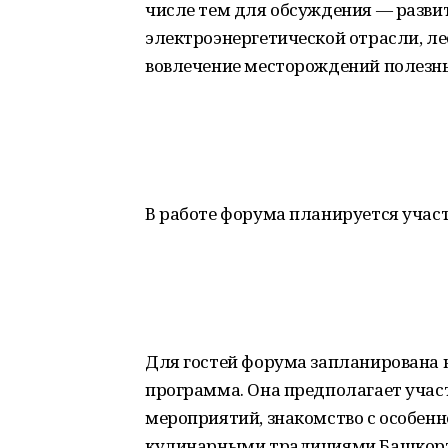
числе тем для обсуждения — развит
электроэнергетической отрасли, л
вовлечение месторождений полезны
В работе форума планируется учас
Для гостей форума запланирована 
программа. Она предполагает участ
мероприятий, знакомство с особен
кулинарными традициями Башкорт