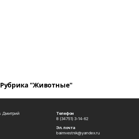
Рубрика "Животные"
в Дмитрий
Телефон
8 (34751) 3-14-62
Эл. почта
baimvestnik@yandex.ru