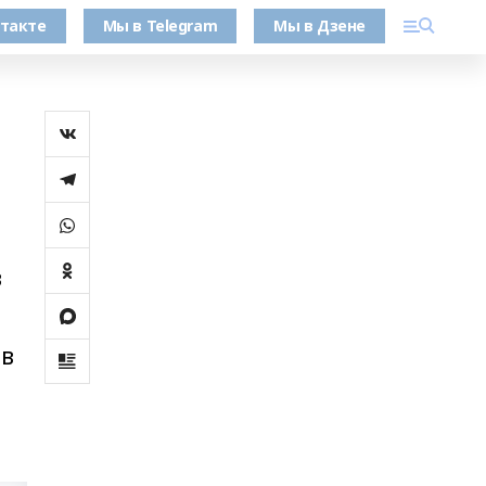
такте
Мы в Telegram
Мы в Дзене
в
 в