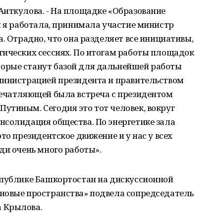
Аиткулова. - На площадке «Образование
й я работала, принимала участие министр
. Отрадно, что она разделяет все инициативы,
гических сессиях. По итогам работы площадок
орые станут базой для дальнейшей работы
министрацией президента и правительством
печатляющей была встреча с президентом
утиным. Сегодня это тот человек, вокруг
нсолидация общества. По энергетике зала
то президентское движение и у нас у всех
ди очень много работы».
спублике Башкортостан на дискуссионной
новые пространства» подвела сопредседатель
 Крылова.