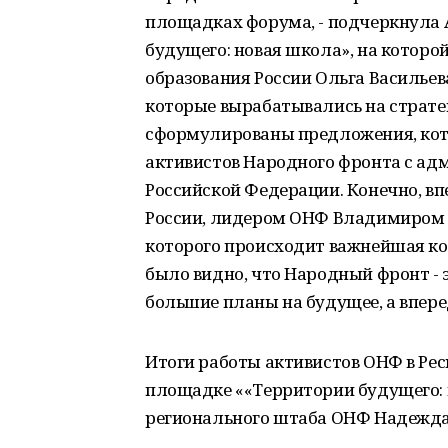
площадках форума, - подчеркнула 
будущего: новая школа», на которо
образования России Ольга Васильева
которые вырабатывались на страте
сформулированы предложения, кот
активистов Народного фронта с ад
Российской Федерации. Конечно, в
России, лидером ОНФ Владимиром П
которого происходит важнейшая ко
было видно, что Народный фронт - э
большие планы на будущее, а впере
Итоги работы активистов ОНФ в Ре
площадке ««Территории будущего: 
регионального штаба ОНФ Надежда