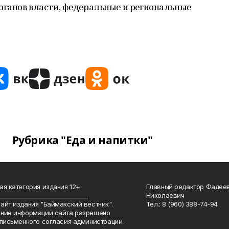
ганов власти, федеральные и региональные
Рубрика "Еда и напитки"
ая категория издания 12+
Главный редактор Фадее
_______________________________
Николаевич
айт издания "Баймакский вестник".
Тел.: 8 (960) 388-74-94
ние информации сайта разрешено
 письменного согласия администрации.