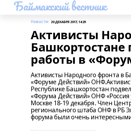
Баймакский вестник
Новости
20 ДЕКАБРЯ 2017, 14:29
Активисты Наро
Башкортостане 
работы в «Фору
Активисты Народного фронта в Б
«Форуме Действий» ОНФ.Активис
Республике Башкортостан подвел
«Форума Действий» ОНФ «Россия 
Москве 18-19 декабря. Член Цен
регионального штаба ОНФ в РБ Эл
форума были очень интересным