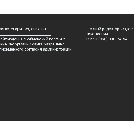
ая категория издания 12+
Главный редактор Фадее
_______________________________
Николаевич
айт издания "Баймакский вестник".
Тел.: 8 (960) 388-74-94
ние информации сайта разрешено
 письменного согласия администрации.