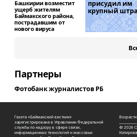
присудил им 
Башкирии возместит
ущерб жителям
крупный штр
Баймакского района,
пострадавшим от
нового вируса
Вс
Партнеры
Фотобанк журналистов РБ
Газета «Баймакский вестник»
Возрастн
зарегистрирована в Управлении Федеральной
__________
службы по надзору в сфере связи,
© 2026 С
информационных технологий и массовых
Копирова