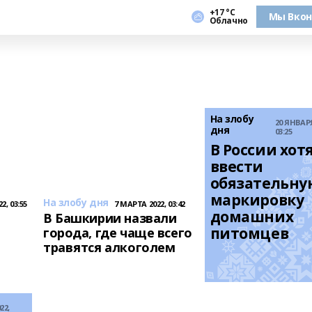
+17 °С
Мы Вкон
Облачно
На злобу
20 ЯНВАРЯ
дня
03:25
В России хотя
ввести 
обязательную
маркировку 
На злобу дня
2, 03:55
7 МАРТА 2022, 03:42
домашних 
В Башкирии назвали
питомцев
города, где чаще всего
травятся алкоголем
22,