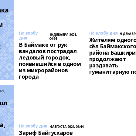
ка 
 
На злобу
На злобу дня
9 ДЕКАБРЯ
19 ДЕКАБРЯ 2021,
дня
04:44
Жителям одного
В Баймаке от рук
х
сёл Баймакског
вандалов пострадал
района Башкири
ледовый городок,
продолжают
появившийся в одном
раздавать
из микрорайонов
гуманитарную 
города
21,
шл
, 
На злобу дня
4 АВГУСТА 2021, 06:44
Зариф Байгускаров