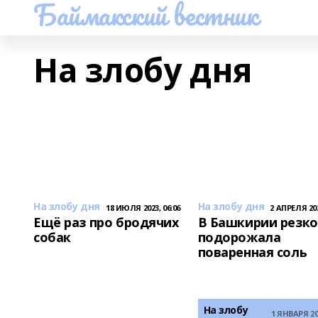
Баймакский вестник
На злобу дня
На злобу дня
На злобу дня
18 ИЮЛЯ 2023, 06:06
2 АПРЕЛЯ 202
Ещё раз про бродячих
В Башкирии резко
собак
подорожала
поваренная соль
На злобу
1 ЯНВАРЯ 20