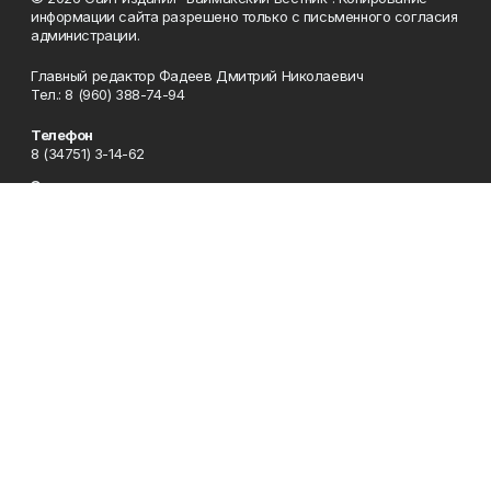
информации сайта разрешено только с письменного согласия
администрации.
Главный редактор Фадеев Дмитрий Николаевич
Тел.: 8 (960) 388-74-94
Телефон
8 (34751) 3-14-62
Эл. почта
baimvestnik@yandex.ru
Адрес
453630, Республика Башкортостан, Баймакский район, г.
Баймак, пр-т С. Юлаева, 38
Рекламная служба
8 (34751) 3-16-80
Редакция
8 (34751) 3-14-62
Приемная
8 (34751) 3-12-43
Сотрудничество
8 (34751) 3-14-62