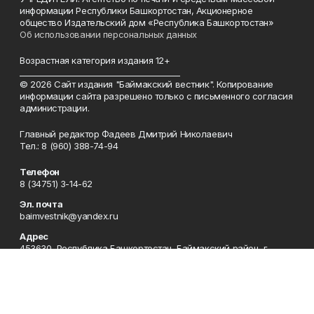
информации Республики Башкортостан, Акционерное
общество Издательский дом «Республика Башкортостан»
Об использовании персональных данных
Возрастная категория издания 12+
_________________________________________
© 2026 Сайт издания "Баймакский вестник". Копирование
информации сайта разрешено только с письменного согласия
администрации.
Главный редактор Фадеев Дмитрий Николаевич
Тел.: 8 (960) 388-74-94
Телефон
8 (34751) 3-14-62
Эл. почта
baimvestnik@yandex.ru
Адрес
453630, Республика Башкортостан, Баймакский район, г.
Баймак, пр-т С. Юлаева, 38
Рекламная служба
8 (34751) 3-16-80
Редакция