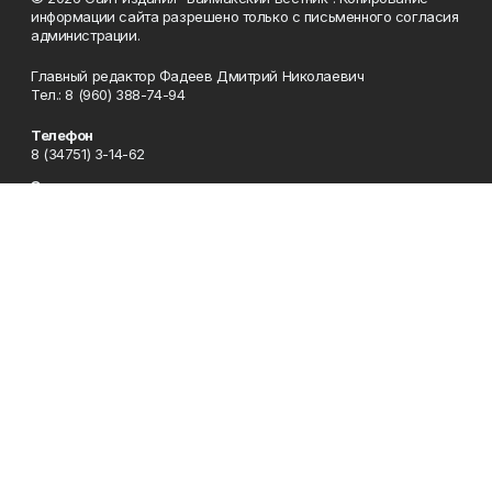
информации сайта разрешено только с письменного согласия
администрации.
Главный редактор Фадеев Дмитрий Николаевич
Тел.: 8 (960) 388-74-94
Телефон
8 (34751) 3-14-62
Эл. почта
baimvestnik@yandex.ru
Адрес
453630, Республика Башкортостан, Баймакский район, г.
Баймак, пр-т С. Юлаева, 38
Рекламная служба
8 (34751) 3-16-80
Редакция
8 (34751) 3-14-62
Приемная
8 (34751) 3-12-43
Сотрудничество
8 (34751) 3-14-62