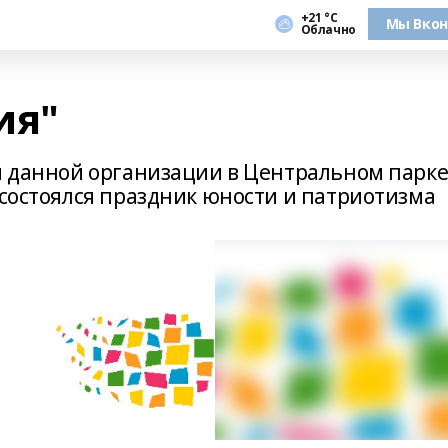
+21 °С
Мы Вкон
Облачно
ия"
ия данной организации в Центральном парк
 состоялся праздник юности и патриотизма