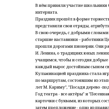
В нём приняли участие школьники С
интерната.
Праздник прошёл в форме торжеств
представили свои отряды, атрибутик
В свою очередь, с добрыми словам
старшие наставники – работники Це
прошли дорогами пионерии. Они ра
И. Ленина, о традициях юных ленин
учащимся, чтобы и сегодня добрые 
каждый вырос достойным сыном св
Кульминацией праздника стала игр
по маршрутам, состоявшим из этапо
лет М. Кариму", "Посади дерево -по
Год театра - все актёры" и "Песенн
карточки с буквами, из которых со
затем предложение - одно из прави