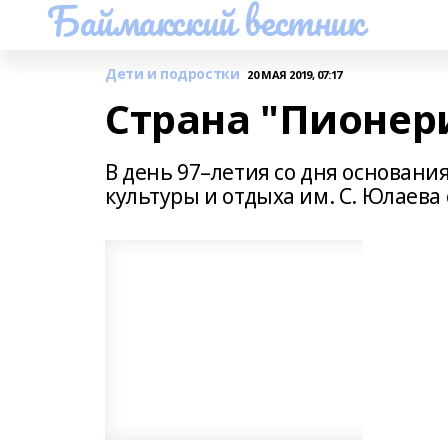
Баймакский вестник
Дети и подростки
20 МАЯ 2019, 07:17
Страна "Пионер
В день 97–летия со дня основан
культуры и отдыха им. С. Юлаева