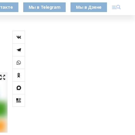
такте
Мы в Telegram
Мы в Дзене
е