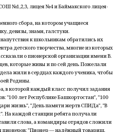
ОШ №1,2,3, лицея №4 и Баймакского лицея-
енного сбора, на котором учащиеся
у, девизы, знамя, галстуки.
и напутствия к школьникам обратились их
нтра детского творчества, многие из которых
ссказали о пионерской организации имени В.
цев, которые живы и по сей день. Пожелали
дела жили в сердцах каждого ученика, чтобы
оей Родины.
а, в которой каждый класс получил задания
в: "100 лет Республике Башкортостан", "100
дари жизнь", "День памяти жертв СПИДа", "В
ая". На каждой станции ребята получали
ставили слова, а командиры отрядов сложили
л пионеров: "Пионер — надёжный товарищ,