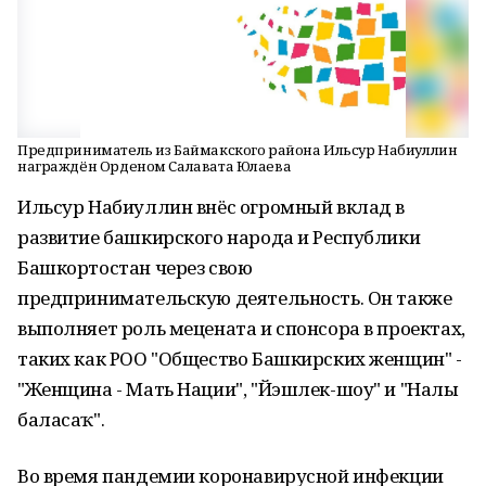
Предприниматель из Баймакского района Ильсур Набиуллин
награждён Орденом Салавата Юлаева
Ильсур Набиуллин внёс огромный вклад в
развитие башкирского народа и Республики
Башкортостан через свою
предпринимательскую деятельность. Он также
выполняет роль мецената и спонсора в проектах,
таких как РОО "Общество Башкирских женщин" -
"Женщина - Мать Нации", "Йэшлек-шоу" и "Наҙлы
баласаҡ".
Во время пандемии коронавирусной инфекции