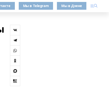
такте
Мы в Telegram
Мы в Дзене
ы