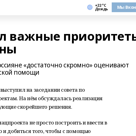
+22 °С
Мы Вкон
Дождь
л важные приоритет
аны
россияне «достаточно скромно» оценивают
нской помощи
выступил на заседании совета по
оектам. На нём обсуждалась реализация
бующие скорейшего решения.
ацпроекта не просто построить и ввести в
о и добиться того, чтобы с помощью