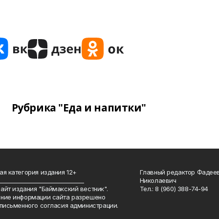
Рубрика "Еда и напитки"
ая категория издания 12+
Главный редактор Фадее
_______________________________
Николаевич
айт издания "Баймакский вестник".
Тел.: 8 (960) 388-74-94
ние информации сайта разрешено
 письменного согласия администрации.