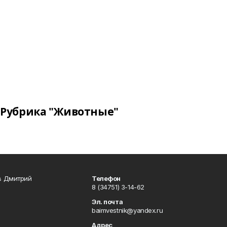
Рубрика "Животные"
в Дмитрий
Телефон
8 (34751) 3-14-62
Эл. почта
baimvestnik@yandex.ru
Адрес