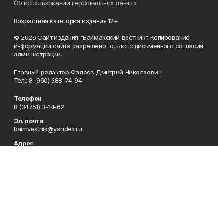
Об использовании персональных данных
Возрастная категория издания 12+
_________________________________________
© 2026 Сайт издания "Баймакский вестник". Копирование
информации сайта разрешено только с письменного согласия
администрации.
Главный редактор Фадеев Дмитрий Николаевич
Тел.: 8 (960) 388-74-94
Телефон
8 (34751) 3-14-62
Эл. почта
baimvestnik@yandex.ru
Адрес
453630, Республика Башкортостан, Баймакский район, г.
Баймак, пр-т С. Юлаева, 38
Рекламная служба
8 (34751) 3-16-80
Редакция
8 (34751) 3-14-62