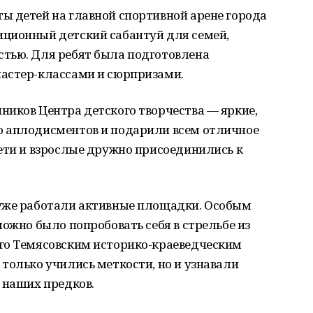
ы детей на главной спортивной арене города
ционный детский сабантуй для семей,
тью. Для ребят была подготовлена
астер-классами и сюрпризами.
ников Центра детского творчества — яркие,
ю аплодисментов и подарили всем отличное
ети и взрослые дружно присоединились к
уже работали активные площадки. Особым
можно было попробовать себя в стрельбе из
го Темясовским историко-краеведческим
только учились меткости, но и узнавали
 наших предков.