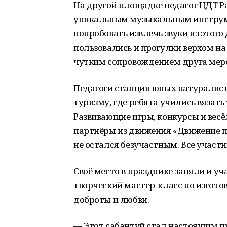
На другой площадке педагог ЦДТ Р
уникальным музыкальным инстру
попробовать извлечь звуки из этог
пользовались и прогулки верхом на
чутким сопровождением друга меро
Педагоги станции юных натуралист
туризму, где ребята учились вязать
Развивающие игры, конкурсы и вес
партнёры из движения «Движение п
не остался безучастным. Все участ
Своё место в празднике заняли и уч
творческий мастер-класс по изгото
доброты и любви.
— Этот сабантуй стал настоящим п