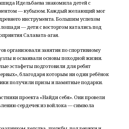
ашида Идельбаева знакомила детей с
ментом — кубызом. Каждый желающий мог
о древнего инструмента. Большим успехом
 лошади — дети с восторгом катались под
приятия Салавата-агая.
ов организовали занятия по спортивному
 узлы и осваивали основы походной жизни.
ёлые эстафеты подготовили для ребят
ервых», благодаря которым ни один ребёнок
ники получили призы и памятные подарки.
астники проекта «Найди себя». Они провели
влению сердечек из войлока — символа
раздником детства, дружбы, поддержки и