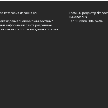
ая категория издания 12+
Главный редактор Фадее
_______________________________
Николаевич
айт издания "Баймакский вестник".
Тел.: 8 (960) 388-74-94
ние информации сайта разрешено
 письменного согласия администрации.