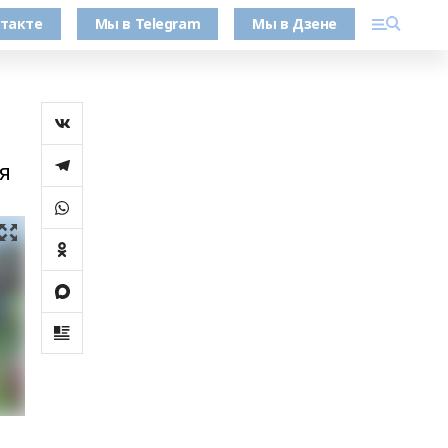
такте
Мы в Telegram
Мы в Дзене
я